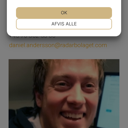
OK
Daniel Ranta
NØDVENDIGE
PRÆFERENCER
AFVIS ALLE
Produkter & Lösningar
+46 70 362 53 00
MARKETING
STATISTIK
daniel.andersson@radarbolaget.com